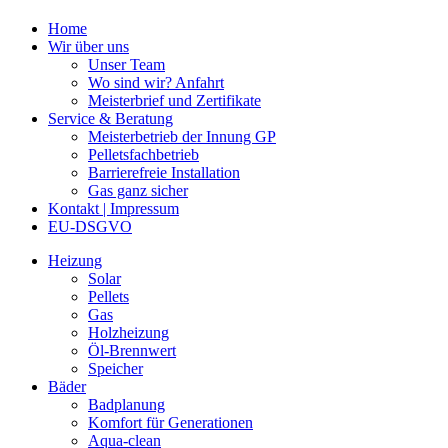
Home
Wir über uns
Unser Team
Wo sind wir? Anfahrt
Meisterbrief und Zertifikate
Service & Beratung
Meisterbetrieb der Innung GP
Pelletsfachbetrieb
Barrierefreie Installation
Gas ganz sicher
Kontakt | Impressum
EU-DSGVO
Heizung
Solar
Pellets
Gas
Holzheizung
Öl-Brennwert
Speicher
Bäder
Badplanung
Komfort für Generationen
Aqua-clean