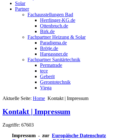
Solar
Partner
Fachausstellungen Bad
Herrlinger-KG.de
Ottenbruch.de
Birk.de
Fachpartner Heizung & Solar
Paradigma.de
Brötje.de
Hargassner.de
Fachpartner Sanitärtechnik
Permatrade
tece
Geberit
Gerontotechnik
Viega
Aktuelle Seite:
Home
Kontakt | Impressum
Kontakt | Impressum
Zugriffe: 67603
Impressum - zur
Europäische Datenschutz