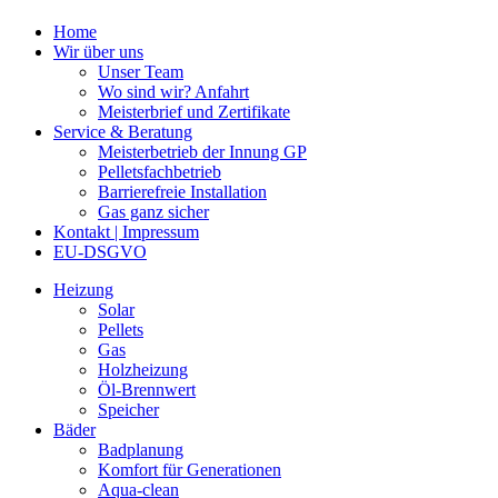
Home
Wir über uns
Unser Team
Wo sind wir? Anfahrt
Meisterbrief und Zertifikate
Service & Beratung
Meisterbetrieb der Innung GP
Pelletsfachbetrieb
Barrierefreie Installation
Gas ganz sicher
Kontakt | Impressum
EU-DSGVO
Heizung
Solar
Pellets
Gas
Holzheizung
Öl-Brennwert
Speicher
Bäder
Badplanung
Komfort für Generationen
Aqua-clean