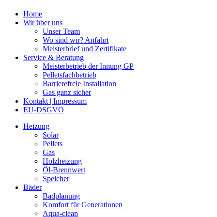
Home
Wir über uns
Unser Team
Wo sind wir? Anfahrt
Meisterbrief und Zertifikate
Service & Beratung
Meisterbetrieb der Innung GP
Pelletsfachbetrieb
Barrierefreie Installation
Gas ganz sicher
Kontakt | Impressum
EU-DSGVO
Heizung
Solar
Pellets
Gas
Holzheizung
Öl-Brennwert
Speicher
Bäder
Badplanung
Komfort für Generationen
Aqua-clean